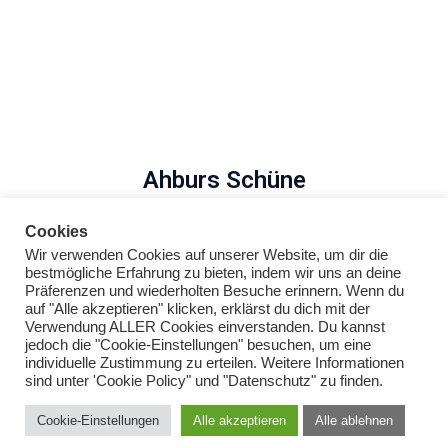
i
g
a
t
i
Ahburs Schüne
o
Cookies
Wir verwenden Cookies auf unserer Website, um dir die
n
bestmögliche Erfahrung zu bieten, indem wir uns an deine
Präferenzen und wiederholten Besuche erinnern. Wenn du
© 2026 Ahburs Schüne.
auf "Alle akzeptieren" klicken, erklärst du dich mit der
Verwendung ALLER Cookies einverstanden. Du kannst
jedoch die "Cookie-Einstellungen" besuchen, um eine
individuelle Zustimmung zu erteilen. Weitere Informationen
sind unter 'Cookie Policy" und "Datenschutz" zu finden.
Cookie-Einstellungen
Alle akzeptieren
Alle ablehnen