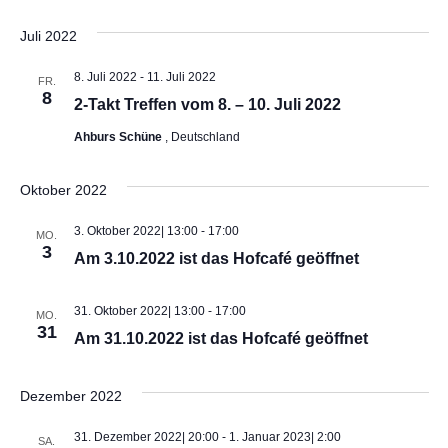
t
n
s
.
a
Juli 2022
t
l
8. Juli 2022
-
11. Juli 2022
FR.
8
a
t
2-Takt Treffen vom 8. – 10. Juli 2022
u
Ahburs Schüne
, Deutschland
l
n
t
Oktober 2022
g
u
3. Oktober 2022| 13:00
-
17:00
MO.
A
3
Am 3.10.2022 ist das Hofcafé geöffnet
n
n
s
31. Oktober 2022| 13:00
-
17:00
g
MO.
31
Am 31.10.2022 ist das Hofcafé geöffnet
i
e
c
Dezember 2022
n
h
31. Dezember 2022| 20:00
-
1. Januar 2023| 2:00
SA.