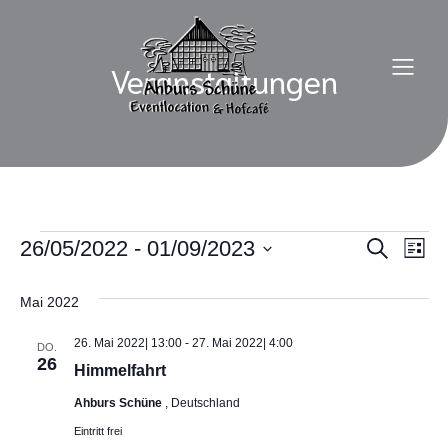
Veranstaltungen
Veranstaltungen
26/05/2022
 - 
01/09/2023
V
V
S
L
u
D
i
e
c
e
a
s
h
Mai 2022
t
t
r
e
u
e
r
m
26. Mai 2022| 13:00
-
27. Mai 2022| 4:00
a
DO.
w
26
Himmelfahrt
a
ä
n
h
Ahburs Schüne
, Deutschland
s
l
n
Eintritt frei
e