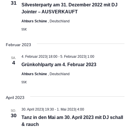
S
t
31
Silvesterparty am 31. Dezember 2022 mit DJ
e
u
Jointer – AUSVERKAUFT
n
Ahburs Schüne
, Deutschland
c
-
55€
h
N
Februar 2023
a
e
4. Februar 2023| 18:00
-
5. Februar 2023| 1:00
v
SA.
u
4
Grünkohlparty am 4. Februar 2023
i
n
Ahburs Schüne
, Deutschland
g
55€
d
a
t
April 2023
A
i
30. April 2023| 19:30
-
1. Mai 2023| 4:00
n
SO.
30
o
Tanz in den Mai am 30. April 2023 mit DJ schall
s
& rauch
n