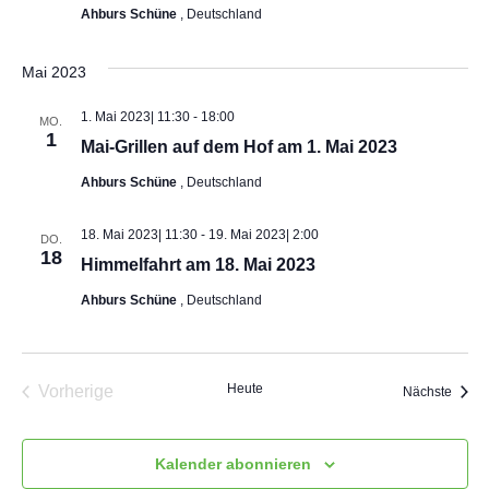
Ahburs Schüne
, Deutschland
i
c
Mai 2023
h
1. Mai 2023| 11:30
-
18:00
MO.
1
Mai-Grillen auf dem Hof am 1. Mai 2023
t
Ahburs Schüne
, Deutschland
e
18. Mai 2023| 11:30
-
19. Mai 2023| 2:00
DO.
18
n
Himmelfahrt am 18. Mai 2023
Ahburs Schüne
, Deutschland
,
N
Heute
Vorherige
Veran
Nächste
a
Veranstaltungen
v
Kalender abonnieren