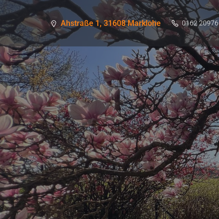
Ahstraße 1, 31608 Marklohe
0162 20976