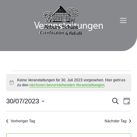
Veranstaltungen
Veranstaltungen
Keine Veranstaltungen für 30. Juli 2023 vorgesehen. Hier geht es
H
zu den
nächsten bevorstehenden Veranstaltungen
.
i
für
n
w
30/07/2023
V
V
S
T
e
u
30.
D
a
i
e
c
e
a
g
s
h
t
r
Vorheriger Tag
Nächster Tag
e
Juli
u
r
m
a
w