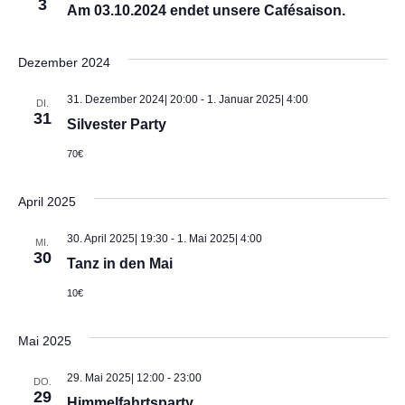
i
3
Am 03.10.2024 endet unsere Cafésaison.
g
Dezember 2024
a
31. Dezember 2024| 20:00
-
1. Januar 2025| 4:00
DI.
31
t
Silvester Party
70€
i
o
April 2025
n
30. April 2025| 19:30
-
1. Mai 2025| 4:00
MI.
30
Tanz in den Mai
10€
Mai 2025
29. Mai 2025| 12:00
-
23:00
DO.
29
Himmelfahrtsparty