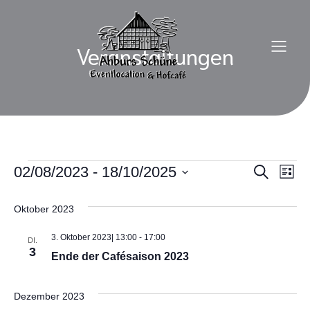
Veranstaltungen
Veranstaltungen
02/08/2023
 - 
18/10/2025
V
V
S
L
u
D
i
e
c
e
a
s
h
Oktober 2023
t
t
r
e
u
e
r
m
3. Oktober 2023| 13:00
-
17:00
a
DI.
w
3
Ende der Cafésaison 2023
a
ä
n
h
s
l
n
Dezember 2023
e