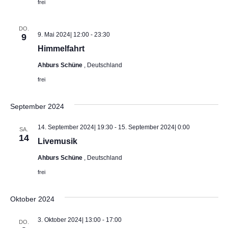
frei
i
DO.
c
9. Mai 2024| 12:00
-
23:30
9
Himmelfahrt
h
Ahburs Schüne
, Deutschland
t
frei
e
September 2024
n
14. September 2024| 19:30
-
15. September 2024| 0:00
SA.
14
Livemusik
,
Ahburs Schüne
, Deutschland
N
frei
a
Oktober 2024
v
3. Oktober 2024| 13:00
-
17:00
DO.