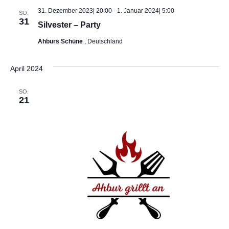
t
n
s
.
31. Dezember 2023| 20:00
-
1. Januar 2024| 5:00
SO.
a
31
Silvester – Party
t
l
Ahburs Schüne
, Deutschland
a
t
April 2024
u
l
n
SO.
t
21
g
u
A
n
n
s
g
i
e
c
n
h