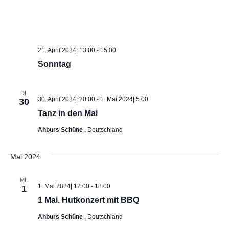
S
t
e
u
n
c
-
21. April 2024| 13:00
-
15:00
h
Sonntag
N
a
e
DI.
30. April 2024| 20:00
-
1. Mai 2024| 5:00
30
v
u
Tanz in den Mai
i
n
Ahburs Schüne
, Deutschland
g
d
a
Mai 2024
t
A
MI.
1. Mai 2024| 12:00
-
18:00
1
i
n
1 Mai. Hutkonzert mit BBQ
o
s
Ahburs Schüne
, Deutschland
n